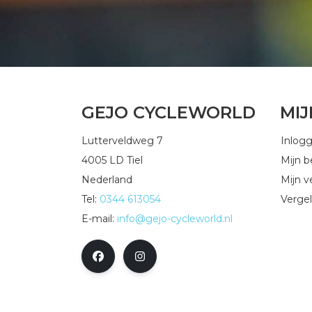
GEJO CYCLEWORLD
MI
Lutterveldweg 7
Inlog
4005 LD Tiel
Mijn b
Nederland
Mijn ve
Tel:
0344 613054
Vergel
E-mail:
info@gejo-cycleworld.nl