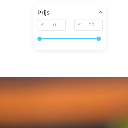
Prijs
€
€