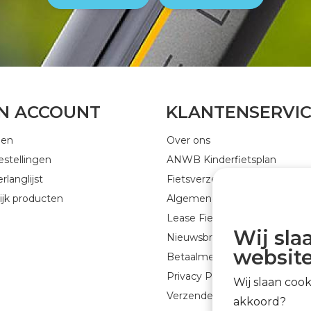
JN ACCOUNT
KLANTENSERVI
gen
Over ons
estellingen
ANWB Kinderfietsplan
rlanglijst
Fietsverzekering
ijk producten
Algemene voorwaarden
Lease Fiets
Wij sla
Nieuwsbrief GEJO Cycleworld
website
Betaalmethoden
Privacy Policy
Wij slaan coo
Verzenden & retourneren
akkoord?