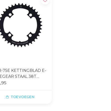
-75E KETTINGBLAD E-
EGEAR STAAL 38T
4MM ZWART
,95
TOEVOEGEN