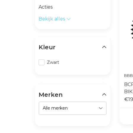
Acties
Bekijk alles
Kleur
Zwart
BBB
BCR
BIK
Merken
10
€19