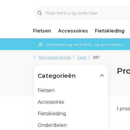
Fietsen
Accessoires
Fietskleding
Gratis levering vanaf €65,- op accessoires
Terug naar home
Tags
28T
Pr
Categorieën
Fietsen
Accessoires
1 pro
Fietskleding
Onderdelen