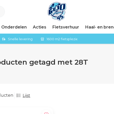
Onderdelen
Acties
Fietsverhuur
Haal- en bre
Snelle levering
1600 m2 fietsplezier in Tiel
oducten getagd met 28T
ducten
Lijst