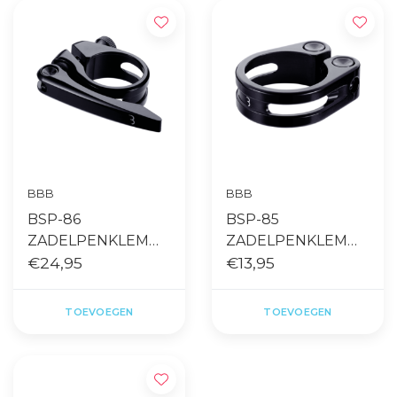
BBB
BBB
BSP-86
BSP-85
ZADELPENKLEM
ZADELPENKLEM
28.6MM
€24,95
28.6MM
€13,95
LIGHTLEVER
LIGHTSTRANGLER
ZWART
ZWART
TOEVOEGEN
TOEVOEGEN