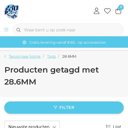
0
Gratis levering vanaf €65,- op accessoires
Terug naar home
Tags
28.6MM
Producten getagd met
28.6MM
FILTER
Lijst