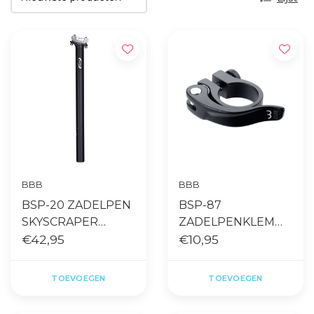
BBB
BBB
BSP-20 ZADELPEN
BSP-87
SKYSCRAPER
ZADELPENKLEM
28.6MM ZWART
€42,95
28.6MM
€10,95
SMOOTHLEVER
ZWART
TOEVOEGEN
TOEVOEGEN