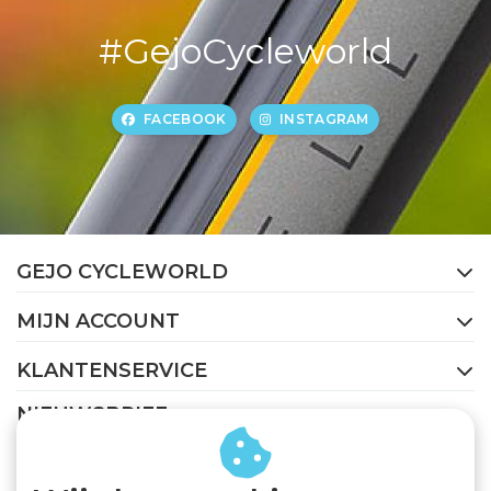
#GejoCycleworld
FACEBOOK
INSTAGRAM
GEJO CYCLEWORLD
MIJN ACCOUNT
KLANTENSERVICE
NIEUWSBRIEF
Abonneer je op onze nieuwsbrief om op de hoogte te
blijven.