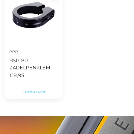
BBB
BSP-80
ZADELPENKLEM
THESTRANGLER
€8,95
28.6MM ZWART
TOEVOEGEN