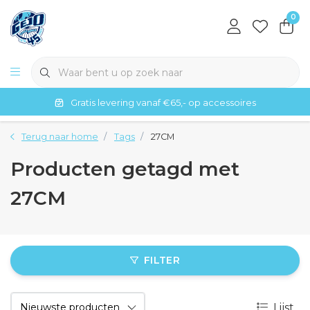
0
Gratis levering vanaf €65,- op accessoires
Terug naar home
Tags
27CM
Producten getagd met
27CM
FILTER
Lijst