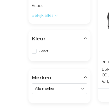
Acties
Bekijk alles
Kleur
Zwart
BBB
BS
COL
Merken
ZW
€11