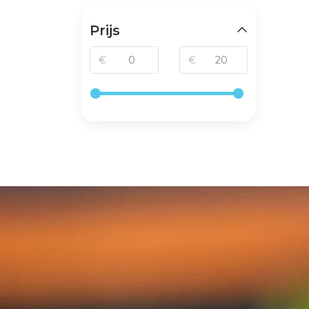
Prijs
€
€