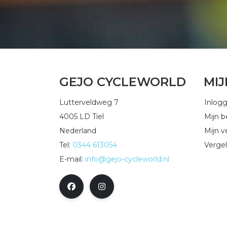
GEJO CYCLEWORLD
MI
Lutterveldweg 7
Inlog
4005 LD Tiel
Mijn b
Nederland
Mijn ve
Tel:
0344 613054
Vergel
E-mail:
info@gejo-cycleworld.nl