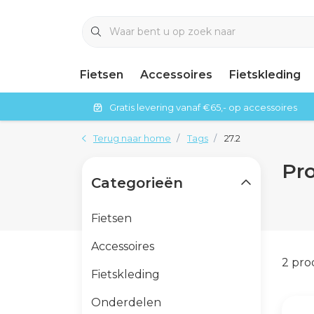
Fietsen
Accessoires
Fietskleding
Gratis levering vanaf €65,- op accessoires
Terug naar home
Tags
27.2
Pr
Categorieën
Fietsen
Accessoires
2 pr
Fietskleding
Onderdelen