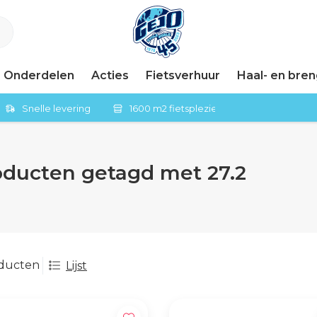
Onderdelen
Acties
Fietsverhuur
Haal- en bre
Snelle levering
1600 m2 fietsplezier in Tiel
oducten getagd met 27.2
oducten
Lijst