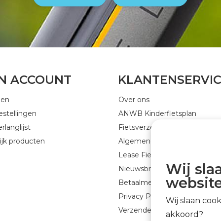
JN ACCOUNT
KLANTENSERVI
gen
Over ons
estellingen
ANWB Kinderfietsplan
rlanglijst
Fietsverzekering
ijk producten
Algemene voorwaarden
Lease Fiets
Wij sla
Nieuwsbrief GEJO Cycleworld
website
Betaalmethoden
Privacy Policy
Wij slaan coo
Verzenden & retourneren
akkoord?