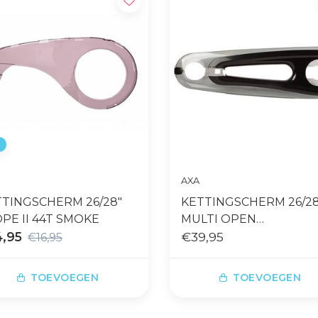
%
AXA
TTINGSCHERM 26/28"
KETTINGSCHERM 26/28
PE II 44T SMOKE
MULTI OPEN
4,95
ZWART/SMOKE
€39,95
€16,95
TOEVOEGEN
TOEVOEGEN