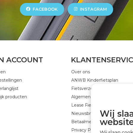
FACEBOOK
INSTAGRAM
JN ACCOUNT
KLANTENSERVI
gen
Over ons
estellingen
ANWB Kinderfietsplan
rlanglijst
Fietsverzekering
ijk producten
Algemene voorwaarden
Lease Fiets
Wij sla
Nieuwsbrief GEJO Cycleworld
website
Betaalmethoden
Privacy Policy
Wij slaan coo