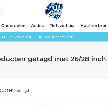
Onderdelen
Acties
Fietsverhuur
Haal- en bre
Snelle levering
1600 m2 fietsplezier in Tiel
oducten getagd met 26/28 inch
oducten
Lijst