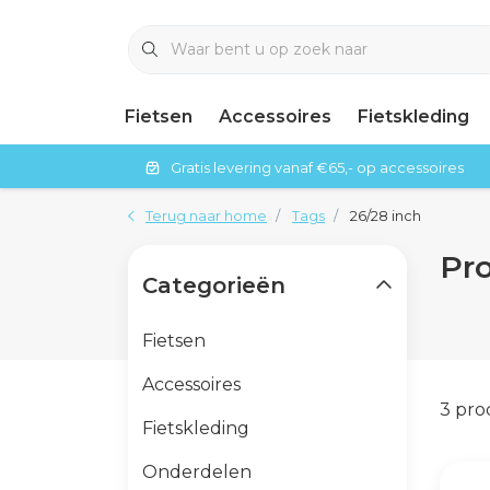
Fietsen
Accessoires
Fietskleding
Gratis levering vanaf €65,- op accessoires
Terug naar home
Tags
26/28 inch
Pr
Categorieën
Fietsen
Accessoires
3 pr
Fietskleding
Onderdelen