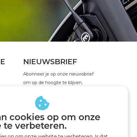
CE
NIEUWSBRIEF
Abonneer je op onze nieuwsbrief
om op de hoogte te blijven.
an cookies op om onze
ABONNEER
 te verbeteren.
kies op om onze website te verbeteren. Is dat