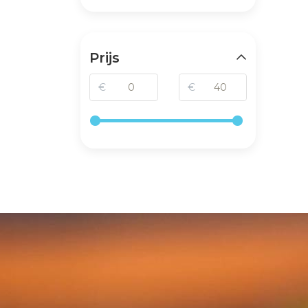
Prijs
€
€