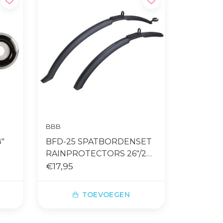
BBB
"
BFD-25 SPATBORDENSET
RAINPROTECTORS 26"/28"
ZWART
€17,95
TOEVOEGEN