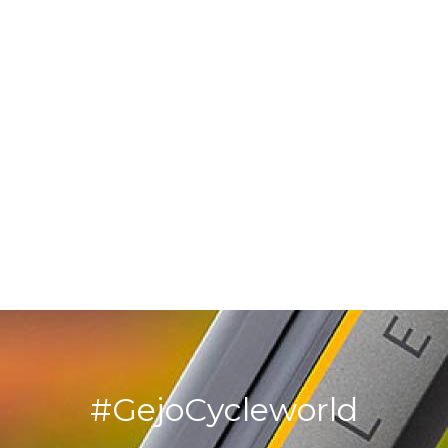
#GejoCycleworld