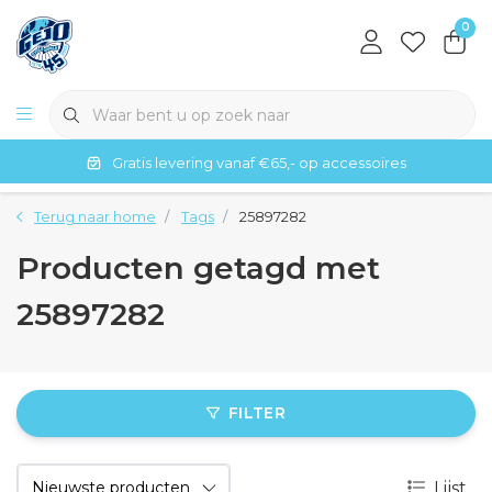
0
Gratis levering vanaf €65,- op accessoires
Terug naar home
Tags
25897282
Producten getagd met
25897282
FILTER
Lijst