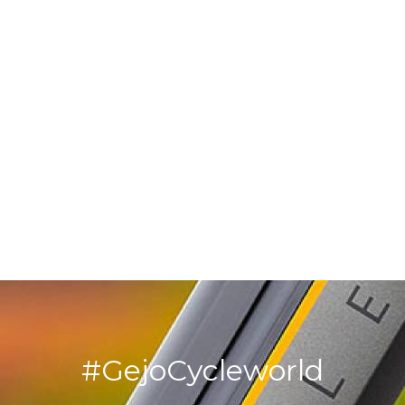
#GejoCycleworld