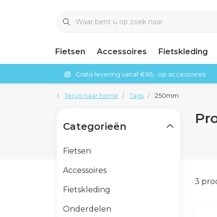
Fietsen
Accessoires
Fietskleding
Gratis levering vanaf €65,- op accessoires
Terug naar home
Tags
250mm
Pr
Categorieën
Fietsen
Accessoires
3 pr
Fietskleding
Onderdelen