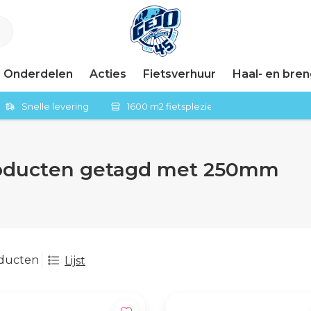
Onderdelen
Acties
Fietsverhuur
Haal- en bre
Snelle levering
1600 m2 fietsplezier in Tiel
oducten getagd met 250mm
oducten
Lijst