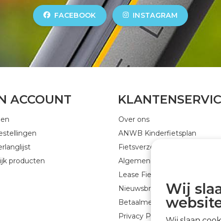
FACEBOOK
INSTAGRAM
JN ACCOUNT
KLANTENSERVI
gen
Over ons
estellingen
ANWB Kinderfietsplan
rlanglijst
Fietsverzekering
ijk producten
Algemene voorwaarden
Lease Fiets
Wij sla
Nieuwsbrief GEJO Cycleworld
website
Betaalmethoden
Privacy Policy
Wij slaan coo