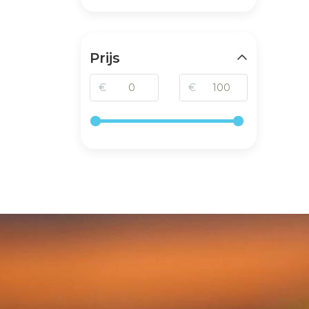
Prijs
€
€