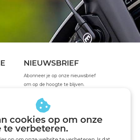
CE
NIEUWSBRIEF
Abonneer je op onze nieuwsbrief
om op de hoogte te blijven.
an cookies op om onze
ABONNEER
 te verbeteren.
kies op om onze website te verbeteren. Is dat