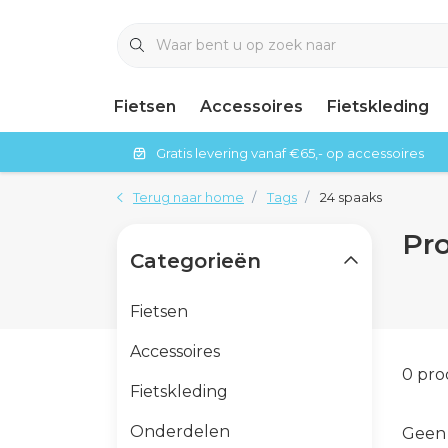
Fietsen
Accessoires
Fietskleding
Gratis levering vanaf €65,- op accessoires
Terug naar home
Tags
24 spaaks
Pr
Categorieën
Fietsen
Accessoires
0 pr
Fietskleding
Onderdelen
Geen