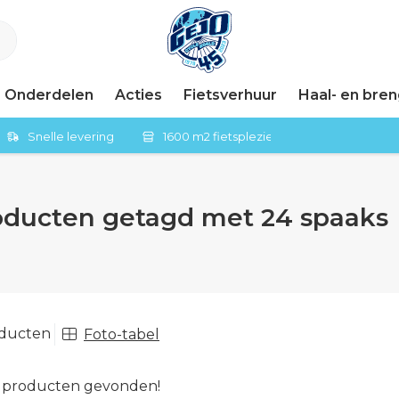
Onderdelen
Acties
Fietsverhuur
Haal- en bre
Snelle levering
1600 m2 fietsplezier in Tiel
oducten getagd met 24 spaaks
oducten
Foto-tabel
 producten gevonden!