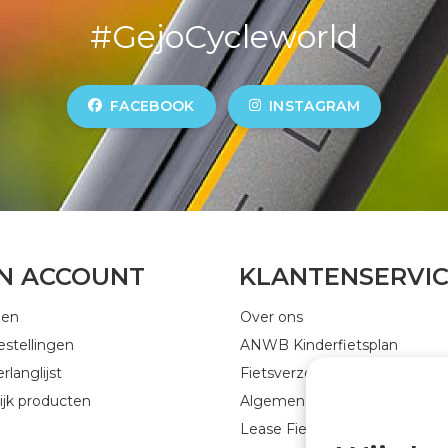
#GejoCycleworld
FACEBOOK
INSTAGRAM
JN ACCOUNT
KLANTENSERVI
gen
Over ons
estellingen
ANWB Kinderfietsplan
rlanglijst
Fietsverzekering
ijk producten
Algemene voorwaarden
Lease Fiets