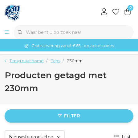
0
Gratis levering vanaf €65,- op accessoires
Terug naar home
Tags
230mm
Producten getagd met
230mm
FILTER
Lijst