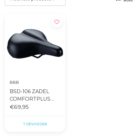
BBB
BSD-106 ZADEL
COMFORTPLUS
UPRIGHT 220MM
€69,95
ZWART
TOEVOEGEN