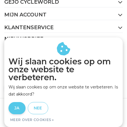
GEJO CYCLEWORLD
MIJN ACCOUNT
KLANTENSERVICE
NIEUWSBRIEF
Abonneer je op onze nieuwsbrief om op de hoogte te
blijven.
Wij slaan cookies op om
onze website te
verbeteren.
Wij slaan cookies op om onze website te verbeteren. Is
ABONNEER
dat akkoord?
Algemene voorwaarden
|
Privacy Policy
|
Disclaimer
|
JA
NEE
RSS Feed
MEER OVER COOKIES »
© Copyright 2026 - GEJO Cycleworld | Realisatie
InStijl Media