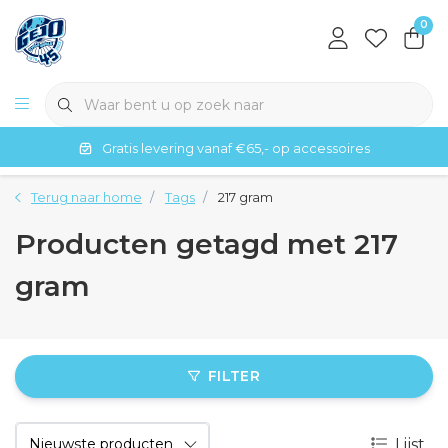
0
Gratis levering vanaf €65,- op accessoires
Terug naar home
Tags
217 gram
Producten getagd met 217
gram
FILTER
Lijst