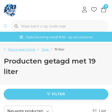
0
Gratis levering vanaf €65,- op accessoires
Terug naar home
Tags
19 liter
Producten getagd met 19
liter
FILTER
Lijst