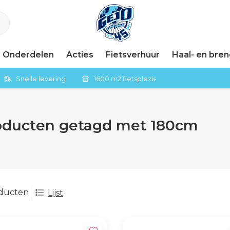
Onderdelen
Acties
Fietsverhuur
Haal- en bre
Snelle levering
1600 m2 fietsplezier in Tiel
oducten getagd met 180cm
oducten
Lijst