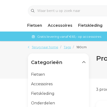
Fietsen
Accessoires
Fietskleding
Gratis levering vanaf €65,- op accessoires
Terug naar home
Tags
180cm
Pr
Categorieën
Fietsen
Accessoires
3 pr
Fietskleding
Onderdelen