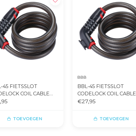
BBB
-45 FIETSSLOT
BBL-45 FIETSSLOT
DELOCK COIL CABLE
CODELOCK COIL CABLE
MMX180CM ZWART
,95
12MMX180CM ZWART
€27,95
TOEVOEGEN
TOEVOEGEN