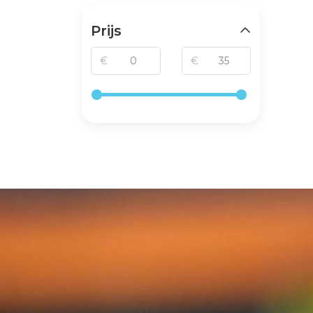
Prijs
€
€