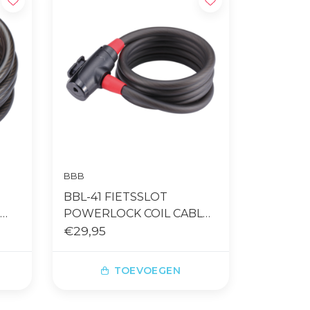
BBB
BBL-41 FIETSSLOT
POWERLOCK COIL CABLE
12MMX180CM ZWART
€29,95
TOEVOEGEN