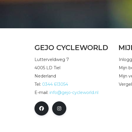
GEJO CYCLEWORLD
MI
Lutterveldweg 7
Inlog
4005 LD Tiel
Mijn b
Nederland
Mijn ve
Tel:
0344 613054
Vergel
E-mail:
info@gejo-cycleworld.nl