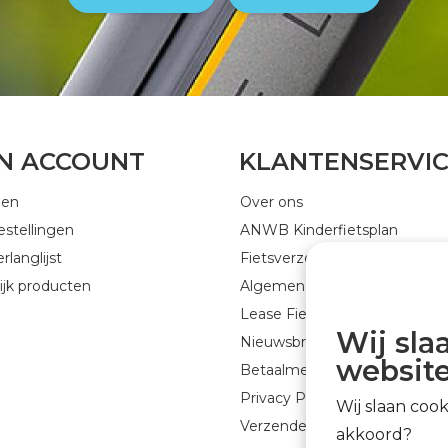
JN ACCOUNT
KLANTENSERVI
gen
Over ons
estellingen
ANWB Kinderfietsplan
rlanglijst
Fietsverzekering
ijk producten
Algemene voorwaarden
Lease Fiets
Wij sla
Nieuwsbrief GEJO Cycleworld
website
Betaalmethoden
Privacy Policy
Wij slaan coo
Verzenden & retourneren
akkoord?