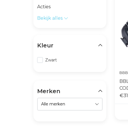
Acties
Bekijk alles
Kleur
Zwart
BBB
BBL
CO
Merken
15
€31