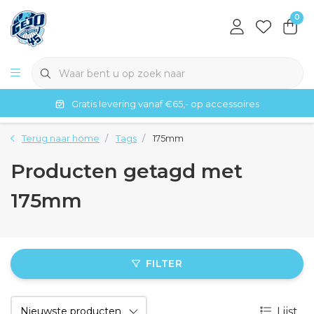
0
Gratis levering vanaf €65,- op accessoires
Terug naar home
Tags
175mm
Producten getagd met
175mm
FILTER
Lijst