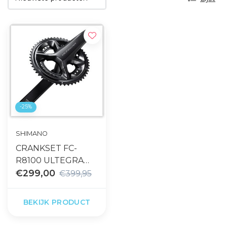
-25%
SHIMANO
CRANKSET FC-
R8100 ULTEGRA
12SP. 175MM
€299,00
€399,95
52X36T
BEKIJK PRODUCT