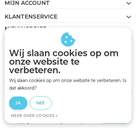
MIJN ACCOUNT
KLANTENSERVICE
NIEUWSBRIEF
Abonneer je op onze nieuwsbrief om op de hoogte te
blijven.
Wij slaan cookies op om
onze website te
verbeteren.
Wij slaan cookies op om onze website te verbeteren. Is
ABONNEER
dat akkoord?
Algemene voorwaarden
|
Privacy Policy
|
Disclaimer
|
JA
NEE
RSS Feed
MEER OVER COOKIES »
© Copyright 2026 - GEJO Cycleworld | Realisatie
InStijl Media