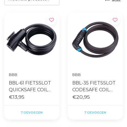
BBB
BBB
BBL-61 FIETSSLOT
BBL-35 FIETSSLOT
QUICKSAFE COIL
CODESAFE COIL
CABLE 8MMX150CM
€13,95
CABLE
€20,95
ZWART
10MMX150CM
ZWART
TOEVOEGEN
TOEVOEGEN