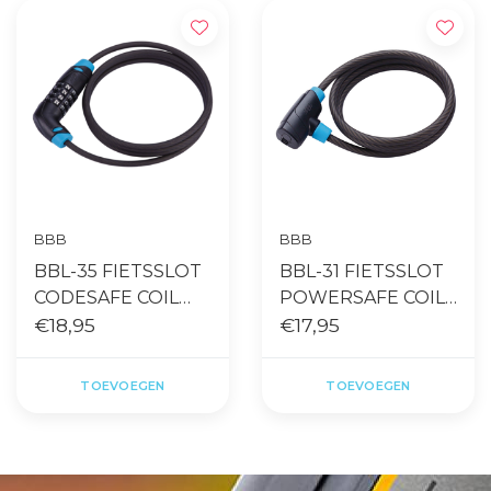
BBB
BBB
BBL-35 FIETSSLOT
BBL-31 FIETSSLOT
CODESAFE COIL
POWERSAFE COIL
CABLE 6MMX150CM
€18,95
CABLE 8MMX150CM
€17,95
ZWART
ZWART
TOEVOEGEN
TOEVOEGEN