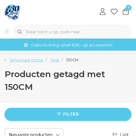
0
Gratis levering vanaf €65,- op accessoires
Terug naar home
Tags
150CM
Producten getagd met
150CM
FILTER
Lijst