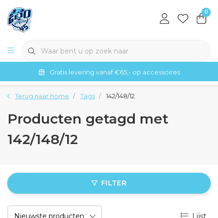
0
Gratis levering vanaf €65,- op accessoires
Terug naar home
Tags
142/148/12
Producten getagd met
142/148/12
FILTER
Lijst