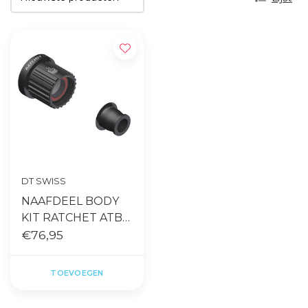
DT SWISS
NAAFDEEL BODY
KIT RATCHET ATB
SH12 EXP 142/148/12
€76,95
TOEVOEGEN