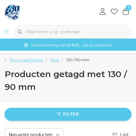
0
Gratis levering vanaf €65,- op accessoires
Terug naar home
Tags
130 / 90 mm
Producten getagd met 130 /
90 mm
FILTER
Lijst