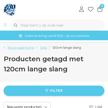
0
Gratis levering vanaf €65,- op accessoires
Terug naar home
Tags
120cm lange slang
Producten getagd met
120cm lange slang
FILTER
Lijst