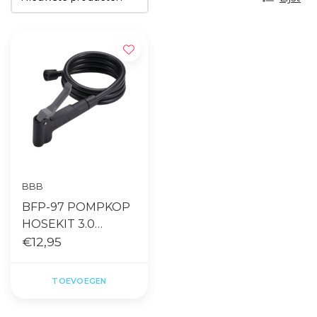
BBB
BFP-97 POMPKOP
HOSEKIT 3.0
DUALHEAD WITH
€12,95
HOSE ZWART
TOEVOEGEN