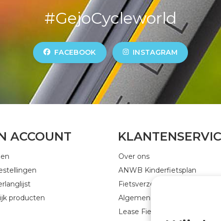
#GejoCycleworld
FACEBOOK
INSTAGRAM
JN ACCOUNT
KLANTENSERVI
gen
Over ons
estellingen
ANWB Kinderfietsplan
rlanglijst
Fietsverzekering
ijk producten
Algemene voorwaarden
Lease Fiets