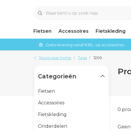
Fietsen
Accessoires
Fietskleding
Gratis levering vanaf €65,- op accessoires
Terug naar home
Tags
1200
Pr
Categorieën
Fietsen
Accessoires
0 pr
Fietskleding
Onderdelen
Geen