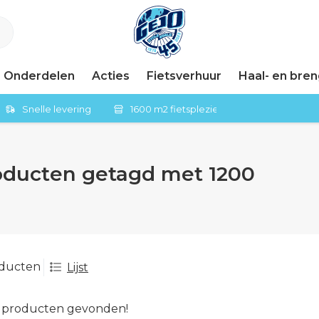
Onderdelen
Acties
Fietsverhuur
Haal- en bre
Snelle levering
1600 m2 fietsplezier in Tiel
oducten getagd met 1200
oducten
Lijst
 producten gevonden!