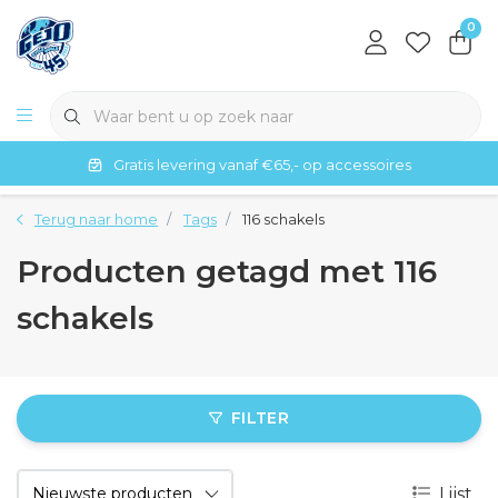
0
Gratis levering vanaf €65,- op accessoires
Terug naar home
Tags
116 schakels
Producten getagd met 116
schakels
FILTER
Lijst