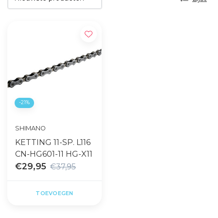
-21%
SHIMANO
KETTING 11-SP. L116
CN-HG601-11 HG-X11
€29,95
€37,95
TOEVOEGEN