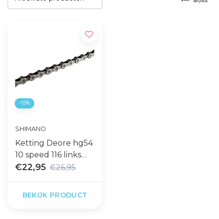
-15%
SHIMANO
Ketting Deore hg54
10 speed 116 links
ICNHG54116I
€22,95
€26,95
BEKIJK PRODUCT