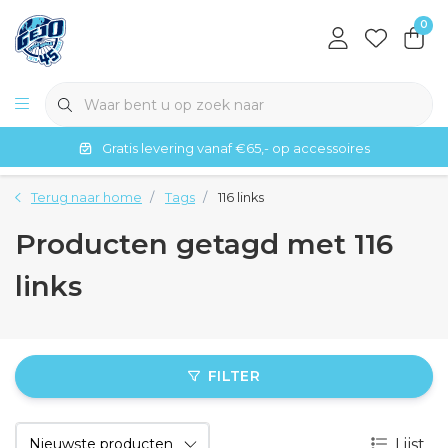
0
Gratis levering vanaf €65,- op accessoires
Terug naar home
Tags
116 links
Producten getagd met 116
links
FILTER
Lijst