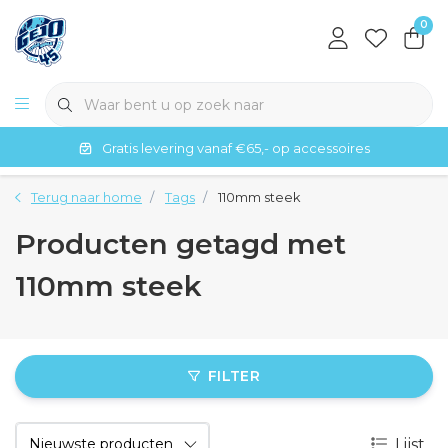
0
Gratis levering vanaf €65,- op accessoires
Terug naar home
Tags
110mm steek
Producten getagd met
110mm steek
FILTER
Lijst