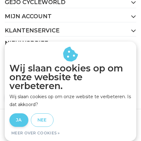
GEJO CYCLEWORLD
MIJN ACCOUNT
KLANTENSERVICE
NIEUWSBRIEF
Abonneer je op onze nieuwsbrief om op de hoogte te
blijven.
Wij slaan cookies op om
onze website te
verbeteren.
Wij slaan cookies op om onze website te verbeteren. Is
ABONNEER
dat akkoord?
Algemene voorwaarden
|
Privacy Policy
|
Disclaimer
|
JA
NEE
RSS Feed
MEER OVER COOKIES »
© Copyright 2026 - GEJO Cycleworld | Realisatie
InStijl Media