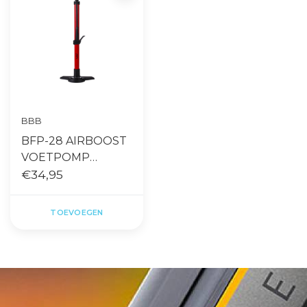
BBB
BFP-28 AIRBOOST
VOETPOMP
COMPOSITE BASE
€34,95
RED
TOEVOEGEN