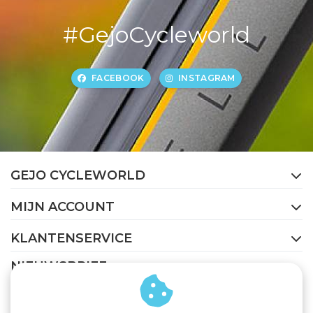
#GejoCycleworld
FACEBOOK
INSTAGRAM
GEJO CYCLEWORLD
MIJN ACCOUNT
KLANTENSERVICE
NIEUWSBRIEF
Abonneer je op onze nieuwsbrief om op de hoogte te
blijven.