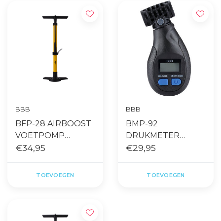
BBB
BBB
BFP-28 AIRBOOST
BMP-92
VOETPOMP
DRUKMETER
COMPOSITE BASE
€34,95
GADGETGAUGE
€29,95
YELLOW
AIRBLEED
TOEVOEGEN
TOEVOEGEN