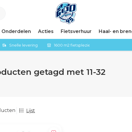
Onderdelen
Acties
Fietsverhuur
Haal- en bre
Snelle levering
1600 m2 fietsplezier in Tiel
oducten getagd met 11-32
ducten
Lijst