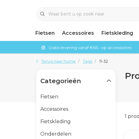
Fietsen
Accessoires
Fietskleding
Gratis levering vanaf €65,- op accessoires
Terug naar home
Tags
11-32
Pr
Categorieën
Fietsen
Accessoires
1 pro
Fietskleding
Onderdelen