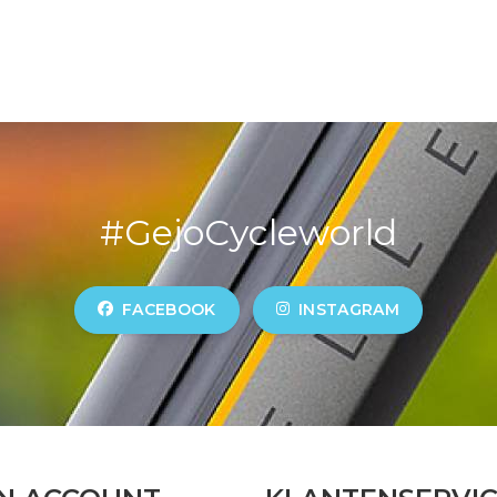
#GejoCycleworld
FACEBOOK
INSTAGRAM