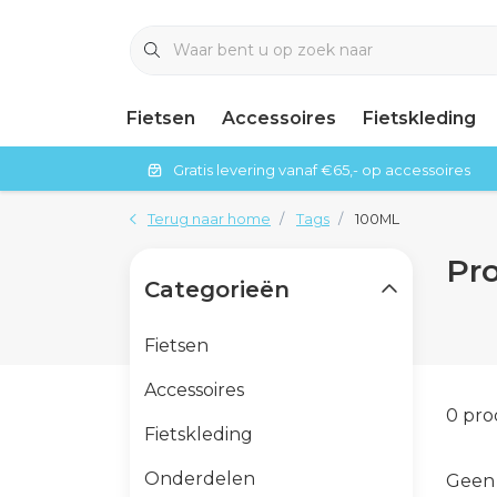
Fietsen
Accessoires
Fietskleding
Gratis levering vanaf €65,- op accessoires
Terug naar home
Tags
100ML
Pr
Categorieën
Fietsen
Accessoires
0 pr
Fietskleding
Onderdelen
Geen