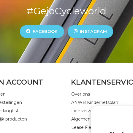
#GejoCycleworld
FACEBOOK
INSTAGRAM
JN ACCOUNT
KLANTENSERVI
gen
Over ons
estellingen
ANWB Kinderfietsplan
rlanglijst
Fietsverzekering
ijk producten
Algemene voorwaarden
Lease Fiets