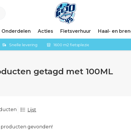
Onderdelen
Acties
Fietsverhuur
Haal- en bre
Snelle levering
1600 m2 fietsplezier in Tiel
oducten getagd met 100ML
oducten
Lijst
 producten gevonden!