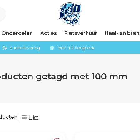
Onderdelen
Acties
Fietsverhuur
Haal- en bre
Snelle levering
1600 m2 fietsplezier in Tiel
oducten getagd met 100 mm
oducten
Lijst