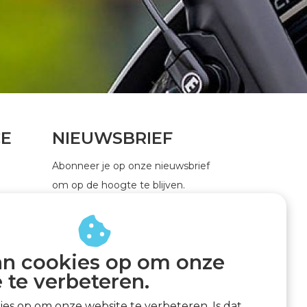
CE
NIEUWSBRIEF
Abonneer je op onze nieuwsbrief
om op de hoogte te blijven.
an cookies op om onze
ABONNEER
 te verbeteren.
kies op om onze website te verbeteren. Is dat