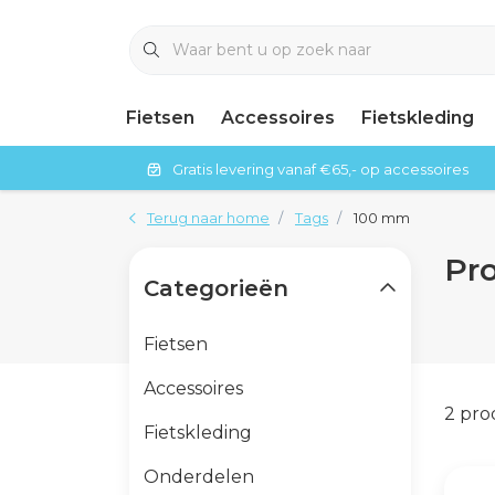
Fietsen
Accessoires
Fietskleding
Gratis levering vanaf €65,- op accessoires
Terug naar home
Tags
100 mm
Pr
Categorieën
Fietsen
Accessoires
2 pr
Fietskleding
Onderdelen