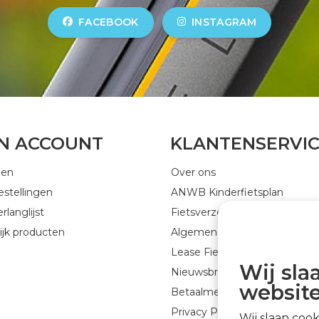
FACEBOOK
INSTAGRAM
JN ACCOUNT
KLANTENSERVI
gen
Over ons
estellingen
ANWB Kinderfietsplan
rlanglijst
Fietsverzekering
ijk producten
Algemene voorwaarden
Lease Fiets
Wij sla
Nieuwsbrief GEJO Cycleworld
website
Betaalmethoden
Privacy Policy
Wij slaan coo