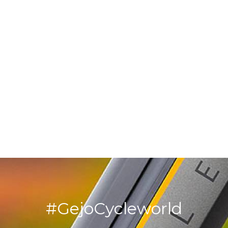
#GejoCycleworld