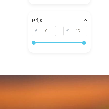
Prijs
€
€