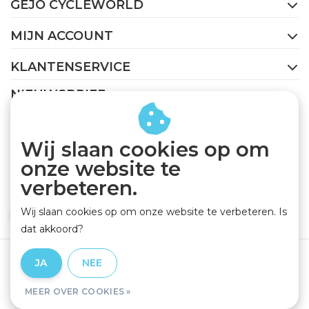
GEJO CYCLEWORLD
MIJN ACCOUNT
KLANTENSERVICE
NIEUWSBRIEF
Abonneer je op onze nieuwsbrief om op de hoogte te
blijven.
Wij slaan cookies op om
onze website te
verbeteren.
Wij slaan cookies op om onze website te verbeteren. Is
ABONNEER
dat akkoord?
Algemene voorwaarden
|
Privacy Policy
|
Disclaimer
|
JA
NEE
RSS Feed
MEER OVER COOKIES »
© Copyright 2026 - GEJO Cycleworld | Realisatie
InStijl Media