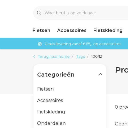
Fietsen
Accessoires
Fietskleding
Gratis levering vanaf €65,- op accessoires
Terug naar home
Tags
100/12
Pr
Categorieën
Fietsen
Accessoires
0 pr
Fietskleding
Onderdelen
Geen