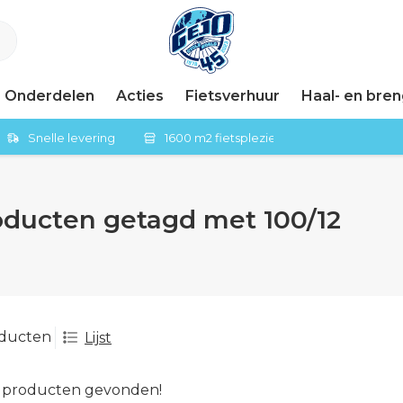
Onderdelen
Acties
Fietsverhuur
Haal- en bre
Snelle levering
1600 m2 fietsplezier in Tiel
oducten getagd met 100/12
oducten
Lijst
 producten gevonden!