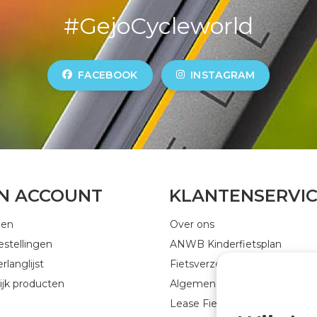
#GejoCycleworld
FACEBOOK
INSTAGRAM
JN ACCOUNT
KLANTENSERVI
gen
Over ons
estellingen
ANWB Kinderfietsplan
rlanglijst
Fietsverzekering
ijk producten
Algemene voorwaarden
Lease Fiets