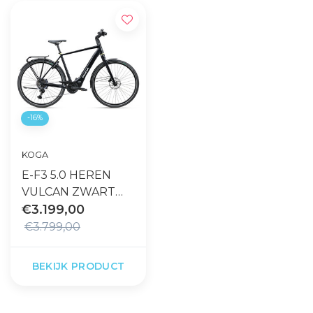
-16%
KOGA
E-F3 5.0 HEREN
VULCAN ZWART
GLOSS 10-SPEED
€3.199,00
400 WH
€3.799,00
BEKIJK PRODUCT