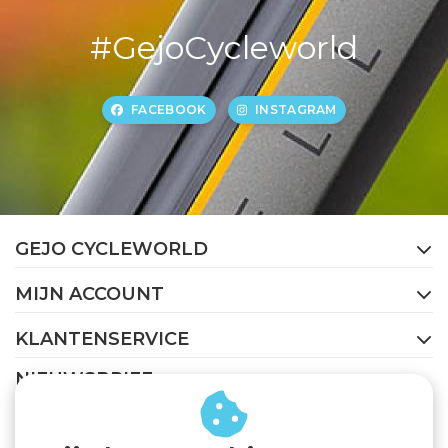
#GejoCycleworld
FACEBOOK
INSTAGRAM
GEJO CYCLEWORLD
MIJN ACCOUNT
KLANTENSERVICE
NIEUWSBRIEF
Abonneer je op onze nieuwsbrief om op de hoogte te
blijven.