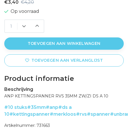
€3,40
€4,20
Op voorraad
TOEVOEGEN AAN WINKELWAGEN
TOEVOEGEN AAN VERLANGLIJST
Product informatie
Beschrijving
ANP KETTINGSPANNER RVS 35MM ZW/ZI DS A 10
#10 stuks
#35mm
#anp
#ds a
10
#kettingspanner
#merkloos
#rvs
#spanner
#unbra
Artikelnummer: 731663