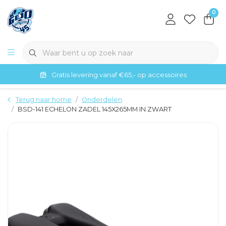
0
Gratis levering vanaf €65,- op accessoires
Terug naar home
Onderdelen
BSD-141 ECHELON ZADEL 145X265MM IN ZWART