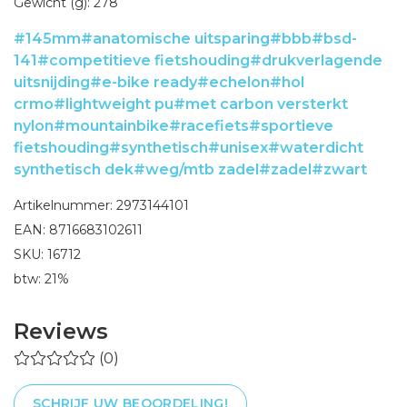
Gewicht (g): 278
#145mm
#anatomische uitsparing
#bbb
#bsd-
141
#competitieve fietshouding
#drukverlagende
uitsnijding
#e-bike ready
#echelon
#hol
crmo
#lightweight pu
#met carbon versterkt
nylon
#mountainbike
#racefiets
#sportieve
fietshouding
#synthetisch
#unisex
#waterdicht
synthetisch dek
#weg/mtb zadel
#zadel
#zwart
Artikelnummer: 2973144101
EAN: 8716683102611
SKU: 16712
btw: 21%
Reviews
(0)
SCHRIJF UW BEOORDELING!