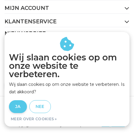
MIJN ACCOUNT
KLANTENSERVICE
NIEUWSBRIEF
Abonneer je op onze nieuwsbrief om op de hoogte te
blijven.
Wij slaan cookies op om
onze website te
verbeteren.
Wij slaan cookies op om onze website te verbeteren. Is
ABONNEER
dat akkoord?
Algemene voorwaarden
|
Privacy Policy
|
Disclaimer
|
JA
NEE
RSS Feed
MEER OVER COOKIES »
© Copyright 2026 - GEJO Cycleworld | Realisatie
InStijl Media