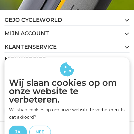
GEJO CYCLEWORLD
MIJN ACCOUNT
KLANTENSERVICE
NIEUWSBRIEF
Abonneer je op onze nieuwsbrief om op de hoogte te
blijven.
Wij slaan cookies op om
onze website te
verbeteren.
Wij slaan cookies op om onze website te verbeteren. Is
ABONNEER
dat akkoord?
Algemene voorwaarden
|
Privacy Policy
|
Disclaimer
|
JA
NEE