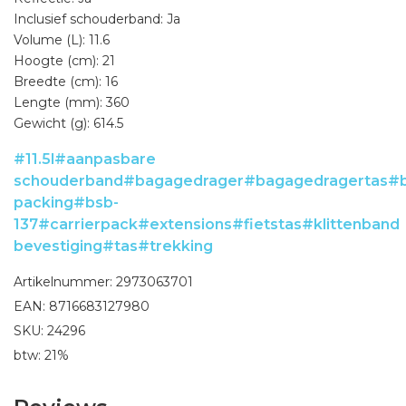
Inclusief schouderband: Ja
Volume (L): 11.6
Hoogte (cm): 21
Breedte (cm): 16
Lengte (mm): 360
Gewicht (g): 614.5
#11.5l
#aanpasbare
schouderband
#bagagedrager
#bagagedragertas
#
packing
#bsb-
137
#carrierpack
#extensions
#fietstas
#klittenband
bevestiging
#tas
#trekking
Artikelnummer: 2973063701
EAN: 8716683127980
SKU: 24296
btw: 21%