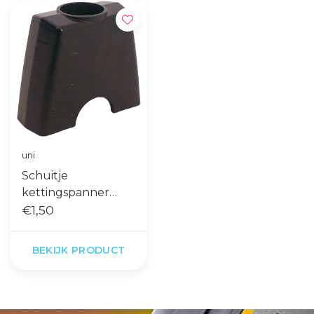
uni
Schuitje
kettingspanner
aluminium frame
€1,50
BEKIJK PRODUCT