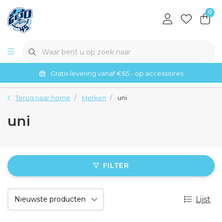
0
Gratis levering vanaf €65,- op accessoires
Terug naar home
Merken
uni
uni
FILTER
Lijst