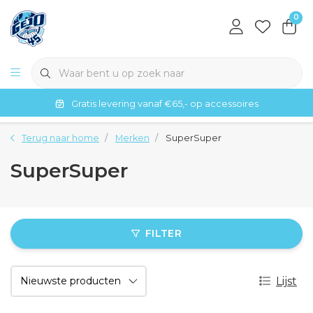
0
Gratis levering vanaf €65,- op accessoires
Terug naar home
Merken
SuperSuper
SuperSuper
FILTER
Lijst