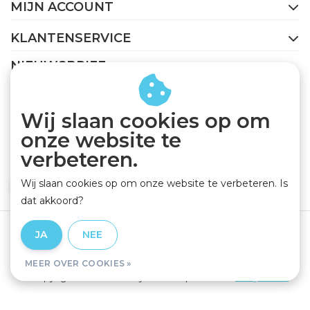
MIJN ACCOUNT
KLANTENSERVICE
NIEUWSBRIEF
Abonneer je op onze nieuwsbrief om op de hoogte te
blijven.
Wij slaan cookies op om
onze website te
verbeteren.
Wij slaan cookies op om onze website te verbeteren. Is
ABONNEER
dat akkoord?
Algemene voorwaarden
|
Privacy Policy
|
Disclaimer
|
JA
NEE
RSS Feed
MEER OVER COOKIES »
© Copyright 2026 - GEJO Cycleworld | Realisatie
InStijl Media