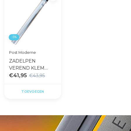
-5%
Post Moderne
ZADELPEN
VEREND KLEM
27.2X350
€41,95
€43,95
TOEVOEGEN