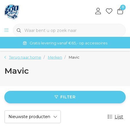
0
Gratis levering vanaf €65,- op accessoires
Terug naar home
Merken
Mavic
Mavic
FILTER
Lijst