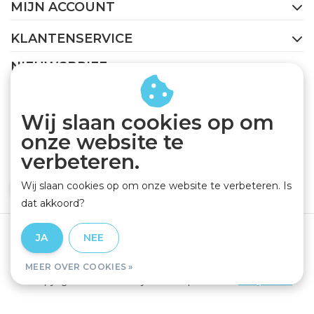
MIJN ACCOUNT
KLANTENSERVICE
NIEUWSBRIEF
Abonneer je op onze nieuwsbrief om op de hoogte te
blijven.
Wij slaan cookies op om
onze website te
verbeteren.
Wij slaan cookies op om onze website te verbeteren. Is
ABONNEER
dat akkoord?
Algemene voorwaarden
|
Privacy Policy
|
Disclaimer
|
JA
NEE
RSS Feed
MEER OVER COOKIES »
© Copyright 2026 - GEJO Cycleworld | Realisatie
InStijl Media