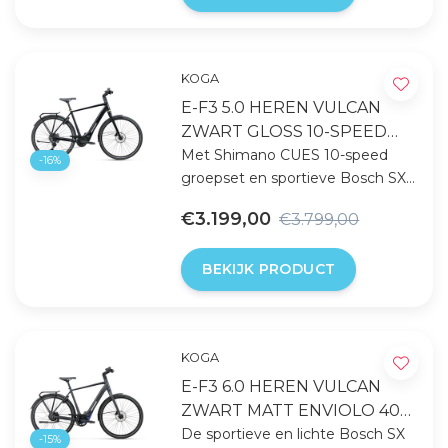
KOGA
E-F3 5.0 HEREN VULCAN
ZWART GLOSS 10-SPEED
400 WH
Met Shimano CUES 10-speed
-16%
groepset en sportieve Bosch SX
Performance Line motor, biedt
€3.199,00
€3.799,00
deze e-bike een soepele en
efficiënte rijervaring op elke rit.
BEKIJK PRODUCT
KOGA
E-F3 6.0 HEREN VULCAN
ZWART MATT ENVIOLO 400
WH
De sportieve en lichte Bosch SX
-15%