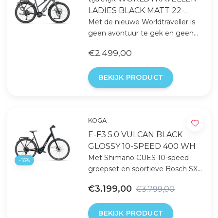
LADIES BLACK MATT 22-
SPEED
Met de nieuwe Worldtraveller is
geen avontuur te gek en geen
uitdaging te groot. Samen met
€2.499,00
onze ambassadeur hebben we
gekeken hoe we onze
BEKIJK PRODUCT
vakantiefiets verder konden
verbeteren. Dat resulteerde in
een frame dat tot maar liefst
180kg belastbaar is
KOGA
E-F3 5.0 VULCAN BLACK
GLOSSY 10-SPEED 400 WH
Met Shimano CUES 10-speed
-16%
groepset en sportieve Bosch SX
Performance Line motor, biedt
€3.199,00
€3.799,00
deze e-bike een soepele en
efficiënte rijervaring op elke rit.
BEKIJK PRODUCT