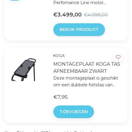
Perfomance Line motor
bedwingt moeiteloos elke
€3.499,00
€4.099,00
heuvel. Of je nu naar je werk
fietst of een ontspannen
BEKIJK PRODUCT
weekendrit maakt, de KOGA E-
F3 6.0 combineert prestaties
met gebruiksgemak en een
stijlvol uiterlijk.
KOGA
MONTAGEPLAAT KOGA TAS
AFNEEMBAAR ZWART
Deze montageplaat is geschikt
om een dubbele fietstas van
Koga te monteren.
€7,95
TOEVOEGEN