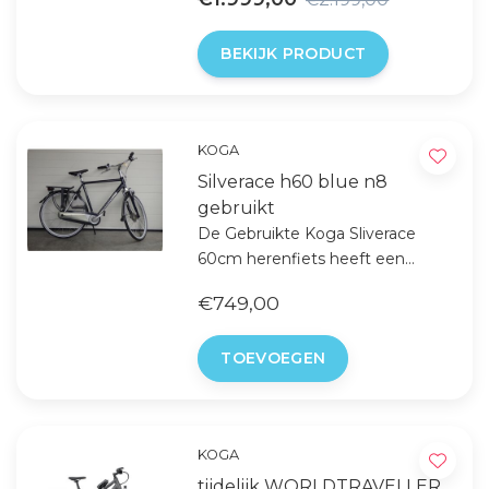
BEKIJK PRODUCT
KOGA
Silverace h60 blue n8
gebruikt
De Gebruikte Koga Sliverace
60cm herenfiets heeft een
Nexus 8-speed naafversnelling
€749,00
met een verende voorvork en
een gesloten kettingkast. De
TOEVOEGEN
gesloten kettingkast zorgt voor
minder onderhoud.
KOGA
tijdelijk WORLDTRAVELLER