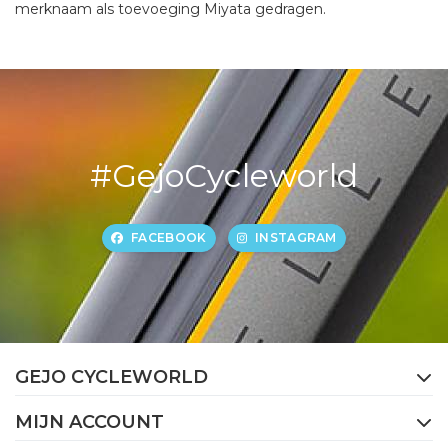
merknaam als toevoeging Miyata gedragen.
#GejoCycleworld
FACEBOOK
INSTAGRAM
GEJO CYCLEWORLD
MIJN ACCOUNT