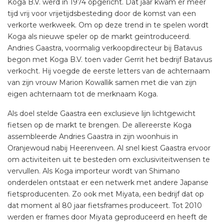
Koga B.V. werd in 1974 opgericht. Dat jaar kwam er meer
tijd vrij voor vrijetijdsbesteding door de komst van een
verkorte werkweek. Om op deze trend in te spelen wordt
Koga als nieuwe speler op de markt geïntroduceerd.
Andries Gaastra, voormalig verkoopdirecteur bij Batavus
begon met Koga B.V. toen vader Gerrit het bedrijf Batavus
verkocht. Hij voegde de eerste letters van de achternaam
van zijn vrouw Marion Kowallik samen met die van zijn
eigen achternaam tot de merknaam Koga.
Als doel stelde Gaastra een exclusieve lijn lichtgewicht
fietsen op de markt te brengen. De allereerste Koga
assembleerde Andries Gaastra in zijn woonhuis in
Oranjewoud nabij Heerenveen. Al snel kiest Gaastra ervoor
om activiteiten uit te besteden om exclusiviteitwensen te
vervullen. Als Koga importeur wordt van Shimano
onderdelen ontstaat er een netwerk met andere Japanse
fietsproducenten. Zo ook met Miyata, een bedrijf dat op
dat moment al 80 jaar fietsframes produceert. Tot 2010
werden er frames door Miyata geproduceerd en heeft de