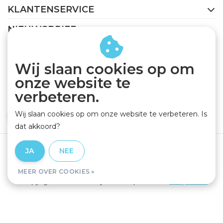
KLANTENSERVICE
NIEUWSBRIEF
Abonneer je op onze nieuwsbrief om op de hoogte te
blijven.
Wij slaan cookies op om
onze website te
verbeteren.
Wij slaan cookies op om onze website te verbeteren. Is
ABONNEER
dat akkoord?
Algemene voorwaarden
|
Privacy Policy
|
Disclaimer
|
JA
NEE
RSS Feed
MEER OVER COOKIES »
© Copyright 2026 - GEJO Cycleworld | Realisatie
InStijl Media