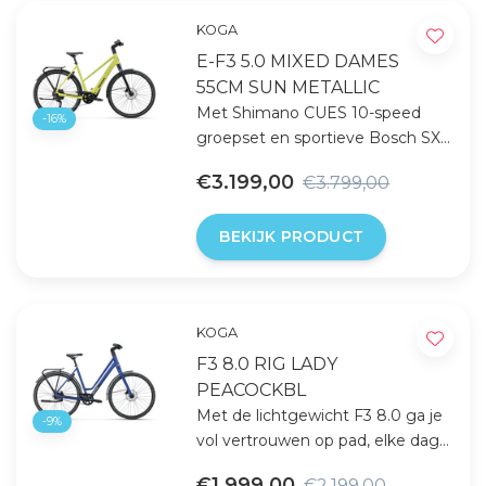
KOGA
E-F3 5.0 MIXED DAMES
55CM SUN METALLIC
Met Shimano CUES 10-speed
-16%
groepset en sportieve Bosch SX
Performance Line motor, biedt
€3.199,00
€3.799,00
deze e-bike een soepele en
efficiënte rijervaring op elke rit.
BEKIJK PRODUCT
KOGA
F3 8.0 RIG LADY
PEACOCKBL
Met de lichtgewicht F3 8.0 ga je
-9%
vol vertrouwen op pad, elke dag
weer.
€1.999,00
€2.199,00