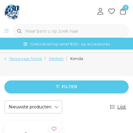
0
Gratis levering vanaf €65,- op accessoires
Terug naar home
Merken
Kenda
FILTER
Lijst