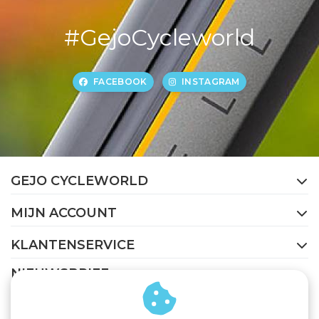
#GejoCycleworld
FACEBOOK
INSTAGRAM
GEJO CYCLEWORLD
MIJN ACCOUNT
KLANTENSERVICE
NIEUWSBRIEF
Abonneer je op onze nieuwsbrief om op de hoogte te