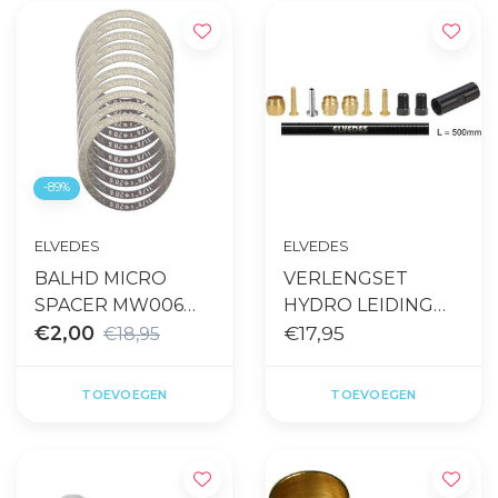
-89%
ELVEDES
ELVEDES
BALHD MICRO
VERLENGSET
SPACER MW006
HYDRO LEIDING
11/8" 0.25
€2,00
SHIMANO
€17,95
€18,95
TOEVOEGEN
TOEVOEGEN