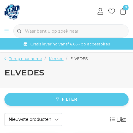
0
Gratis levering vanaf €65,- op accessoires
Terug naar home
Merken
ELVEDES
ELVEDES
FILTER
Lijst