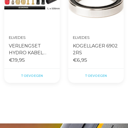
ELVEDES
ELVEDES
VERLENGSET
KOGELLAGER 6902
HYDRO KABEL
2RS
SRAM-AVID
€19,95
€6,95
TOEVOEGEN
TOEVOEGEN
Gratis levering vanaf €65,- op
Snelle levering
accessoires