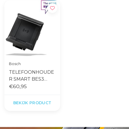
Bosch
TELEFOONHOUDE
R SMART BES3
SYSTEM ZW
€60,95
horizontaal
BEKIJK PRODUCT