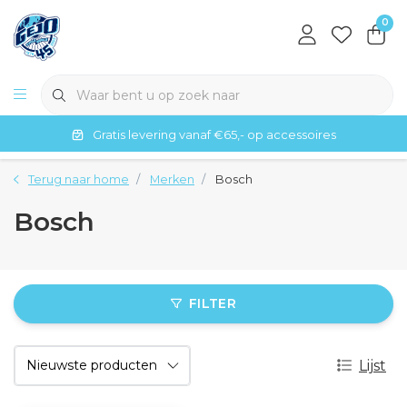
0
Gratis levering vanaf €65,- op accessoires
Terug naar home
Merken
Bosch
Bosch
FILTER
Lijst