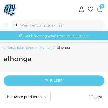
0
Gratis levering vanaf €65,- op accessoires
Terug naar home
Merken
alhonga
alhonga
FILTER
Lijst