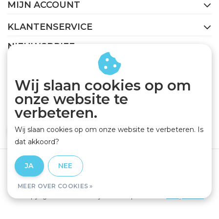
MIJN ACCOUNT
KLANTENSERVICE
NIEUWSBRIEF
Abonneer je op onze nieuwsbrief om op de hoogte te
blijven.
Wij slaan cookies op om
onze website te
verbeteren.
Wij slaan cookies op om onze website te verbeteren. Is
ABONNEER
dat akkoord?
Algemene voorwaarden
|
Privacy Policy
|
Disclaimer
|
JA
NEE
RSS Feed
MEER OVER COOKIES »
© Copyright 2026 - GEJO Cycleworld | Realisatie
InStijl Media