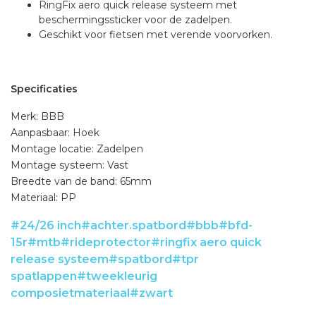
RingFix aero quick release systeem met
beschermingssticker voor de zadelpen.
Geschikt voor fietsen met verende voorvorken.
Specificaties
Merk: BBB
Aanpasbaar: Hoek
Montage locatie: Zadelpen
Montage systeem: Vast
Breedte van de band: 65mm
Materiaal: PP
#24/26 inch
#achter.spatbord
#bbb
#bfd-
15r
#mtb
#rideprotector
#ringfix aero quick
release systeem
#spatbord
#tpr
spatlappen
#tweekleurig
composietmateriaal
#zwart