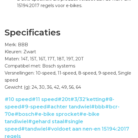
15194:2017 regels voor e-bikes.
Specificaties
Merk: BBB
Kleuren: Zwart
Maten: 14T, 15T, 16T, 17T, 18T, 19T, 20T
Compatibel met: Bosch systems
Versnellingen: 10-speed, 11-speed, 8-speed, 9-speed, Single
speed
Gewicht (g): 24, 30, 36, 42, 49, 56, 64
#10 speed
#11 speed
#20t
#3/32’ketting
#8-
speed
#9-speed
#achter tandwiel
#bbb
#bcr-
70e
#bosch
#e-bike sprocket
#e-bike
tandiwiel
#gehard staal
#single
speed
#tandwiel
#voldoet aan nen-en 15194:2017
regels