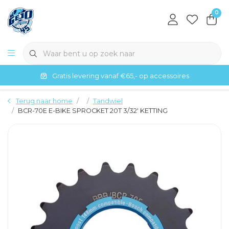
0
Gratis levering vanaf €65,- op accessoires
Terug naar home
Tandwiel
BCR-70E E-BIKE SPROCKET 20T 3/32' KETTING