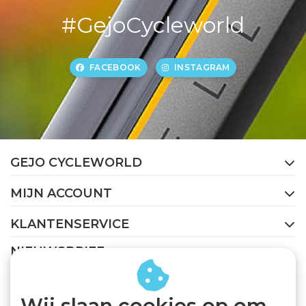
#GejoCycleworld
FACEBOOK
INSTAGRAM
GEJO CYCLEWORLD
MIJN ACCOUNT
KLANTENSERVICE
NIEUWSBRIEF
Abonneer je op onze nieuwsbrief om op de hoogte te
blijven.
Wij slaan cookies op om