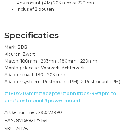
Postmount (PM) 203 mm of 220 mm.
Inclusief 2 bouten.
Specificaties
Merk: BBB
Kleuren: Zwart
Maten: 180mm - 203mm, 180mm - 220mm
Montage locatie: Voorvork, Achtervork
Adapter maat: 180 - 203 mm
Adapter systeem: Postmount (PM) -> Postmount (PM)
#180x203mm
#adapter
#bbb
#bbs-99
#pm to
pm
#postmount
#powermount
Artikelnummer: 2905739901
EAN: 8716683127164
SKU: 24128