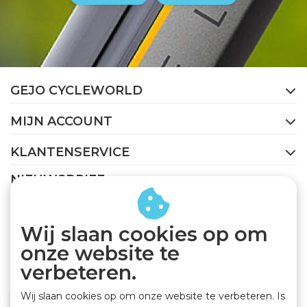
GEJO CYCLEWORLD
MIJN ACCOUNT
KLANTENSERVICE
NIEUWSBRIEF
Abonneer je op onze nieuwsbrief om op de hoogte te
blijven.
Wij slaan cookies op om
onze website te
verbeteren.
Wij slaan cookies op om onze website te verbeteren. Is
ABONNEER