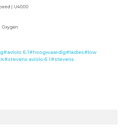
Speed | U4000
 | Oxygen
ng
#aviolo 6.1
#hoogwaardig
#ladies
#low
ck
#stevens aviolo 6.1
#stevens