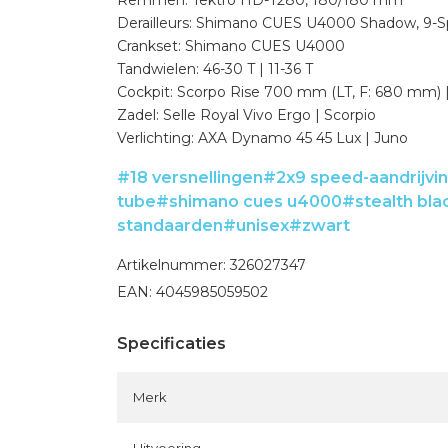
Remmen: Tektro HD-T280, 180/180 mm
Derailleurs: Shimano CUES U4000 Shadow, 9-
Crankset: Shimano CUES U4000
Tandwielen: 46-30 T | 11-36 T
Cockpit: Scorpo Rise 700 mm (LT, F: 680 mm)
Zadel: Selle Royal Vivo Ergo | Scorpio
Verlichting: AXA Dynamo 45 45 Lux | Juno
#18 versnellingen
#2x9 speed-aandrijvi
tube
#shimano cues u4000
#stealth bla
standaarden
#unisex
#zwart
Artikelnummer: 326027347
EAN: 4045985059502
Specificaties
Merk