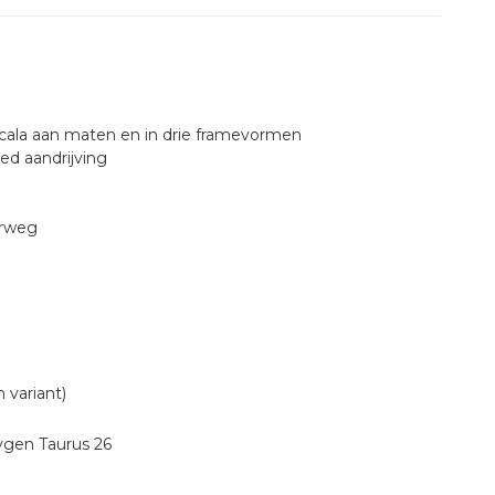
cala aan maten en in drie framevormen
d aandrijving
erweg
 variant)
ygen Taurus 26