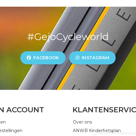
#GejoCycleworld
FACEBOOK
INSTAGRAM
JN ACCOUNT
KLANTENSERVI
gen
Over ons
estellingen
ANWB Kinderfietsplan