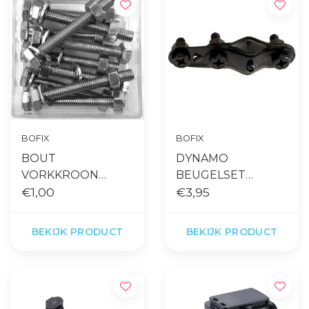
BOFIX
BOFIX
BOUT
DYNAMO
VORKKROON
BEUGELSET
M6X45 PER STUK
€1,00
VOORVORK
€3,95
BEVESTIGING
BEKIJK PRODUCT
BEKIJK PRODUCT