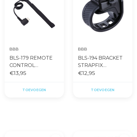
BBB
BBB
BLS-179 REMOTE
BLS-194 BRACKET
CONTROL
STRAPFIX
STRIKEDUO USB-C
€13,95
STRIKEDUO UNI
€12,95
ZWART
TOEVOEGEN
TOEVOEGEN
Gratis levering vanaf €65,- op
Snelle levering
accessoires