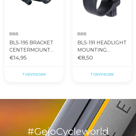
BBB
BBB
BLS-195 BRACKET
BLS-191 HEADLIGHT
CENTERMOUNT
MOUNTING
2.0 UNI ZWART
€14,95
BRACKET ZWART
€8,50
TOEVOEGEN
TOEVOEGEN
#GejoCycleworld