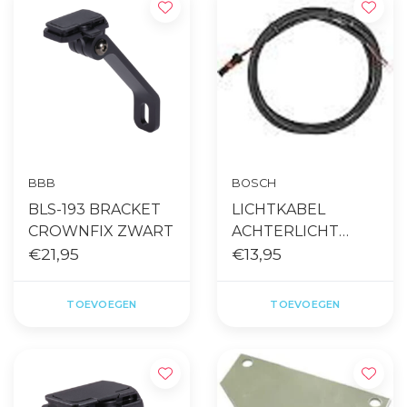
BBB
BOSCH
BLS-193 BRACKET
LICHTKABEL
CROWNFIX ZWART
ACHTERLICHT
€21,95
BOSCH bes2
€13,95
TOEVOEGEN
TOEVOEGEN