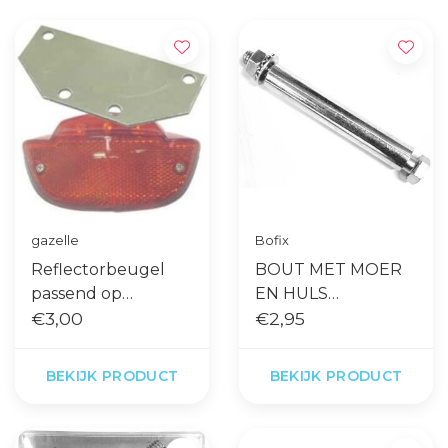
gazelle
Bofix
Reflectorbeugel
BOUT MET MOER
passend op
EN HULS
originele
€3,00
KOPLAMPBEVESTI
€2,95
achterdrager
GING
BEKIJK PRODUCT
BEKIJK PRODUCT